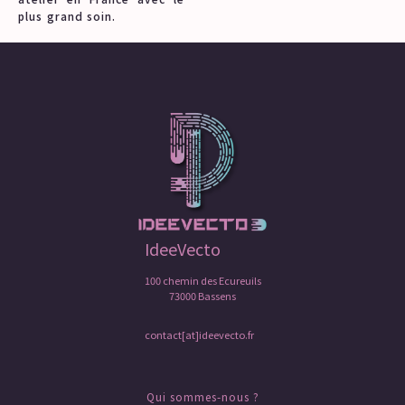
plus grand soin.
IdeeVecto
100 chemin des Ecureuils
73000 Bassens
contact[at]ideevecto.fr
Qui sommes-nous ?