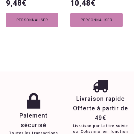
9,48
€
10,48
€
la
la
page
page
du
du
PERSONNALISER
PERSONNALISER
produit
produit
Livraison rapide
Offerte à partir de
Paiement
49€
sécurisé
Livraison par Lettre suivie
ou Colissimo en fonction
Toutes les transactions