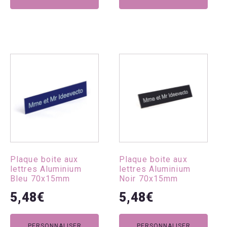
produit
produit
Ce
Ce
produit
produit
a
a
plusieurs
plusieurs
variations.
variations.
Les
Les
options
options
peuvent
peuvent
Plaque boite aux
Plaque boite aux
être
être
lettres Aluminium
lettres Aluminium
choisies
choisies
Bleu 70x15mm
Noir 70x15mm
sur
sur
5,48
€
5,48
€
la
la
page
page
du
du
PERSONNALISER
PERSONNALISER