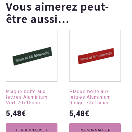
Vous aimerez peut-
être aussi…
Ce
Ce
produit
produit
a
a
plusieurs
plusieurs
variations.
variations.
Les
Les
options
options
peuvent
peuvent
Plaque boite aux
Plaque boite aux
être
être
lettres Aluminium
lettres Aluminium
choisies
choisies
Vert 70x15mm
Rouge 70x15mm
sur
sur
5,48
€
5,48
€
la
la
page
page
du
du
PERSONNALISER
PERSONNALISER