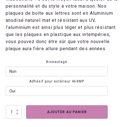
personnalité et du style à votre maison. Nos
plaques de boîte aux lettres sont en Aluminium
anodisé naturel mat et résistant aux UV,
l'aluminium est ainsi plus léger et plus résistant
que les plaques en plastique aux intempéries,
vous pouvez donc être sûr que votre nouvelle
plaque aura fière allure pendant des années.
Biseautage
Adhésif pour extérieur 468MP
quantité
AJOUTER AU PANIER
de
Plaque
boite