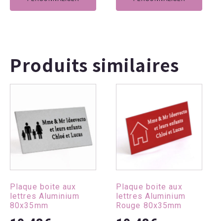
produit
produit
Produits similaires
Ce
Ce
produit
produit
a
a
plusieurs
plusieurs
variations.
variations.
Les
Les
options
options
peuvent
peuvent
Plaque boite aux
Plaque boite aux
être
être
lettres Aluminium
lettres Aluminium
choisies
choisies
80x35mm
Rouge 80x35mm
sur
sur