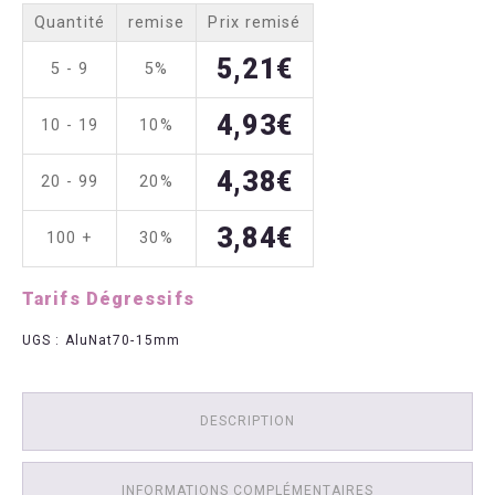
aux
Quantité
remise
Prix remisé
lettres
Aluminium
5,21
€
5 - 9
5%
70x15mm
4,93
€
10 - 19
10%
4,38
€
20 - 99
20%
3,84
€
100 +
30%
Tarifs Dégressifs
UGS :
AluNat70-15mm
DESCRIPTION
INFORMATIONS COMPLÉMENTAIRES