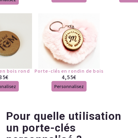
en bois rond
Porte-clés en rondin de bois
85
€
4,55
€
nnalisez
Personnalisez
Pour quelle utilisation
un porte-clés