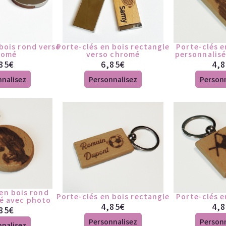
bois rond verso
Porte-clés en bois rectangle
Porte-clés e
romé
verso chromé
personnalis
85
€
6,85
€
4,
nnalisez
Personnalisez
Personn
en bois rond
Porte-clés en bois rectangle
Porte-clés e
é avec photo
4,85
€
4,
85
€
Personnalisez
Personn
nnalisez