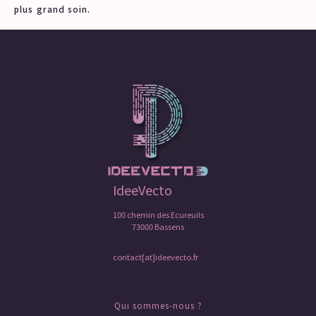
plus grand soin.
IdeeVecto
100 chemin des Ecureuils
73000 Bassens
contact[at]ideevecto.fr
Qui sommes-nous ?