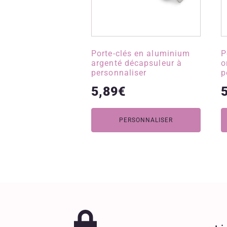
Porte-clés en aluminium
P
argenté décapsuleur à
o
personnaliser
p
5,89
€
PERSONNALISER