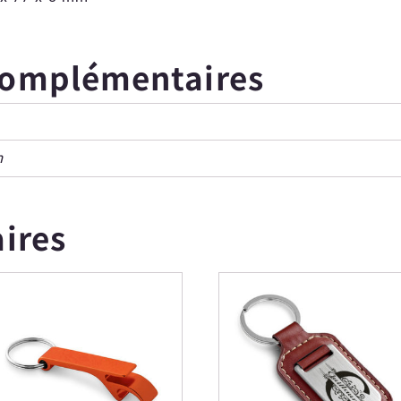
complémentaires
m
aires