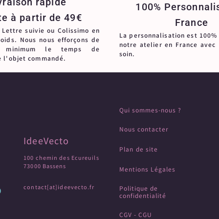
vraison rapide
100% Personnali
te à partir de 49€
France
 Lettre suivie ou Colissimo en
La personnalisation est 100%
poids. Nous nous efforçons de
notre atelier en France avec
u minimum le temps de
soin.
e l'objet commandé.
Qui sommes-nous ?
Nous contacter
IdeeVecto
Plan de site
100 chemin des Ecureuils
73000 Bassens
Mentions Légales
contact[at]ideevecto.fr
Politique de
confidentialité
CGV - CGU