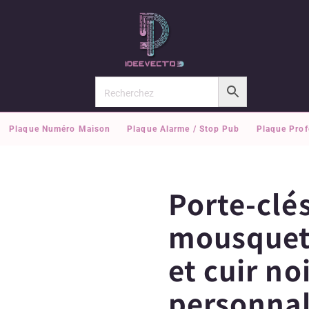
Plaque Numéro Maison
Plaque Alarme / Stop Pub
Plaque Prof
Porte-clé
mousquet
et cuir no
personnal