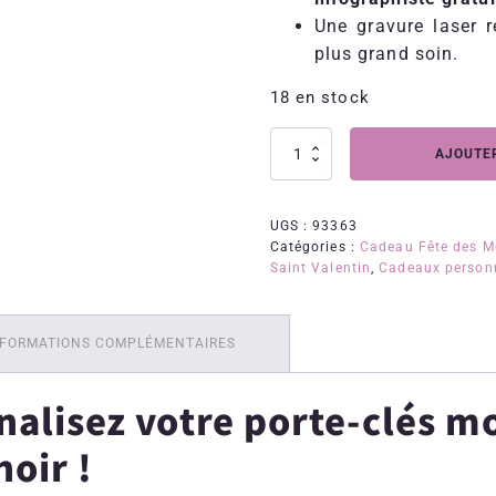
Une gravure laser 
plus grand soin.
18 en stock
quantité
AJOUTER
de
Porte-
clés
UGS :
93363
mousqueton
Catégories :
Cadeau Fête des M
chromé
Saint Valentin
,
Cadeaux person
et
cuir
noir
à
NFORMATIONS COMPLÉMENTAIRES
personnaliser
nalisez votre porte-clés 
noir !