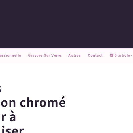
essionnelle
Gravure Sur Verre
Autres
Contact
0 article
s
on chromé
ir à
iser