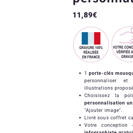
11,89
€
1
porte-clés mousque
personnaliser et
illustrations propos
Choisissez la po
personnalisation u
"Ajouter image".
Livré sous coffret 
Votre conception 
infographiste gratu