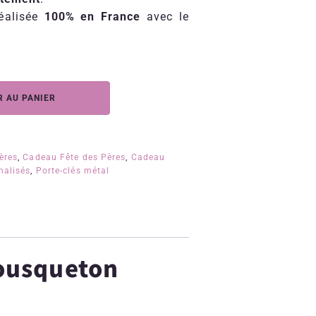
réalisée
100% en France
avec le
 AU PANIER
ères
,
Cadeau Fête des Pères
,
Cadeau
nalisés
,
Porte-clés métal
mousqueton